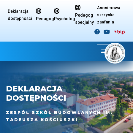

Anonimowa


Deklaracja
skrzynka
Pedagog
dostępności
Pedagog
Psycholog
zaufania
specjalny


DEKLARACJA
DOSTĘPNOŚCI
ZESPÓŁ SZKÓŁ BUDOWLANYCH IM.
TADEUSZA KOŚCIUSZKI