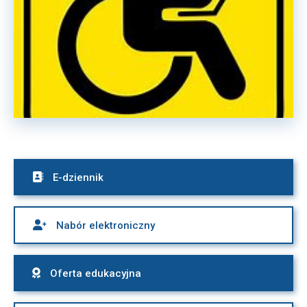

E-dziennik

Nabór elektroniczny

Oferta edukacyjna