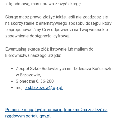
z tą odmową, masz prawo złożyć skargę.
Skargę masz prawo złożyć także, jeśli nie zgadzasz się
na skorzystanie z alternatywnego sposobu dostępu, który
zaproponowaliśmy Ci w odpowiedzi na Twój wniosek o
zapewnienie dostępności cyfrowej.
Ewentualną skargę złóż listownie lub mailem do
kierownictwa naszego urzędu:
Zespół Szkół Budowlanych im. Tadeusza Kościuszki
w Brzozowie,
Słoneczna 6, 36-200,
mejl:
zsbbrzozow@wp.pl
.
Pomocne mogą być informacje, które można znaleźć na
rządowym portalu gov.pl
.