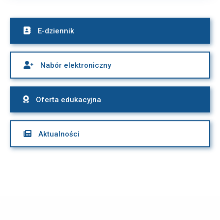

E-dziennik

Nabór elektroniczny

Oferta edukacyjna

Aktualności