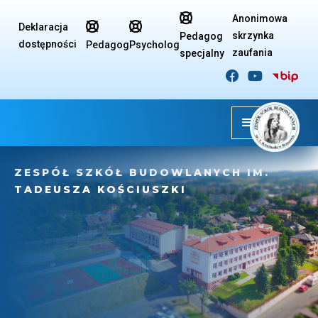

Anonimowa


Deklaracja
skrzynka
Pedagog
dostępności
Pedagog
Psycholog
zaufania
specjalny


PEDAGOG SPECJALNY
ZESPÓŁ SZKÓŁ BUDOWLANYCH IM.
TADEUSZA KOŚCIUSZKI