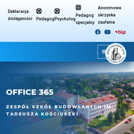

Anonimowa


Deklaracja
skrzynka
Pedagog
dostępności
Pedagog
Psycholog
zaufania
specjalny


OFFICE 365
ZESPÓŁ SZKÓŁ BUDOWLANYCH IM.
TADEUSZA KOŚCIUSZKI