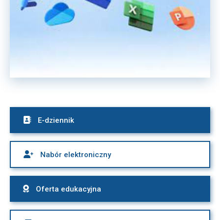

E-dziennik

Nabór elektroniczny

Oferta edukacyjna