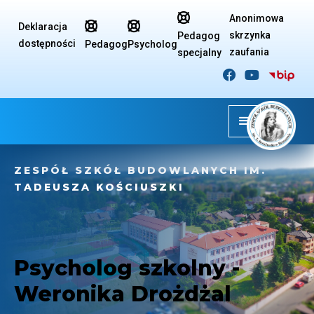

Anonimowa


Deklaracja
skrzynka
Pedagog
dostępności
Pedagog
Psycholog
zaufania
specjalny


PSYCHOLOG
ZESPÓŁ SZKÓŁ BUDOWLANYCH IM.
TADEUSZA KOŚCIUSZKI
Psycholog szkolny -
Weronika Drożdżal