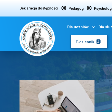


Deklaracja dostępności
Pedagog
Psycholog
Dla uczniów
Dla sł

E-dziennik