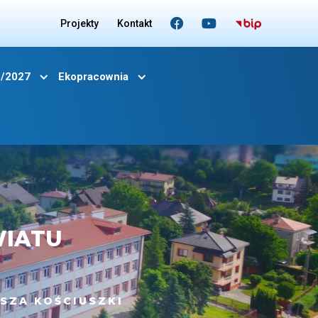


Projekty
Kontakt
6/2027
Ekopracownia
WIATU
SZA KOŚCIUSZKI