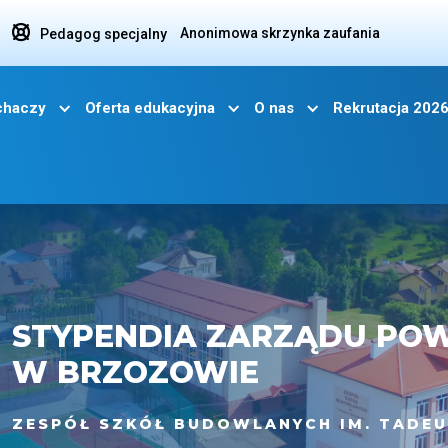

Anonimowa skrzynka zaufania
Pedagog specjalny
uchaczy
Oferta edukacyjna
O nas
Rekrutacja 202
STYPENDIA ZARZĄDU PO
W BRZOZOWIE
ZESPÓŁ SZKÓŁ BUDOWLANYCH IM. TADEU