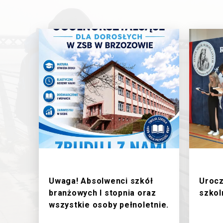
1/7/2026
27/6
Uwaga! Absolwenci szkół
Urocz
branżowych I stopnia oraz
szkol
wszystkie osoby pełnoletnie.