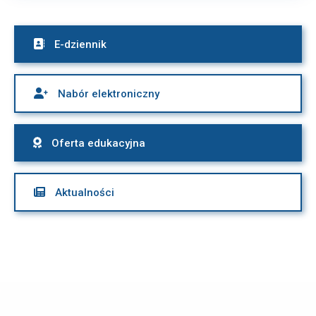

E-dziennik

Nabór elektroniczny

Oferta edukacyjna

Aktualności