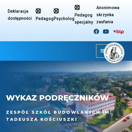

Anonimowa


Deklaracja
skrzynka
Pedagog
dostępności
Pedagog
Psycholog
zaufania
specjalny


podręczniki 2022_23.pdf
WYKAZ PODRĘCZNIKÓW
ZESPÓŁ SZKÓŁ BUDOWLANYCH IM.
TADEUSZA KOŚCIUSZKI