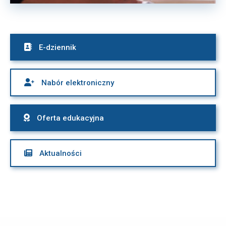

E-dziennik

Nabór elektroniczny

Oferta edukacyjna

Aktualności