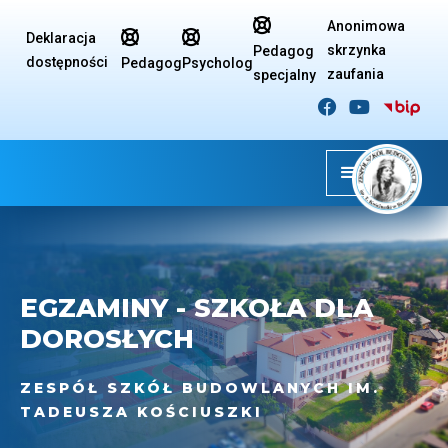

Anonimowa


Deklaracja
skrzynka
Pedagog
dostępności
Pedagog
Psycholog
zaufania
specjalny


EGZAMINY - SZKOŁA DLA
DOROSŁYCH
ZESPÓŁ SZKÓŁ BUDOWLANYCH IM.
TADEUSZA KOŚCIUSZKI