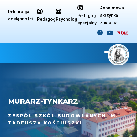

Anonimowa


Deklaracja
skrzynka
Pedagog
dostępności
Pedagog
Psycholog
zaufania
specjalny


MURARZ-TYNKARZ
ZESPÓŁ SZKÓŁ BUDOWLANYCH IM.
TADEUSZA KOŚCIUSZKI