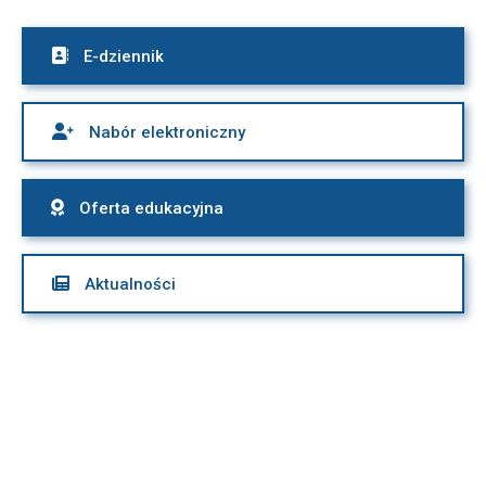

E-dziennik

Nabór elektroniczny

Oferta edukacyjna

Aktualności