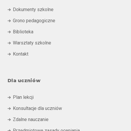
Dokumenty szkolne

Grono pedagogiczne

Biblioteka

Warsztaty szkolne

Kontakt

Dla uczniów
Plan lekcji

Konsultacje dla uczniów

Zdalne nauczanie

Przedmiotowe zasady oceniania
