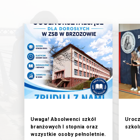
1/7/2026
27/6
Uwaga! Absolwenci szkół
Urocz
branżowych I stopnia oraz
szkol
wszystkie osoby pełnoletnie.