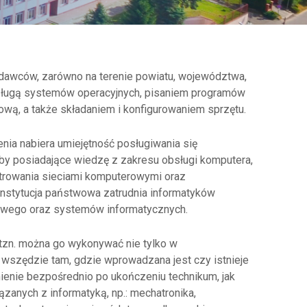
dawców, zarówno na terenie powiatu, województwa,
 obsługą systemów operacyjnych, pisaniem programów
wą, a także składaniem i konfigurowaniem sprzętu.
nia nabiera umiejętność posługiwania się
oby posiadające wiedzę z zakresu obsługi komputera,
strowania sieciami komputerowymi oraz
y instytucja państwowa zatrudnia informatyków
owego oraz systemów informatycznych.
 tzn. można go wykonywać nie tylko w
 wszędzie tam, gdzie wprowadzana jest czy istnieje
ienie bezpośrednio po ukończeniu technikum, jak
zanych z informatyką, np.: mechatronika,