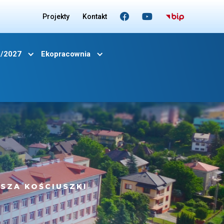


Projekty
Kontakt
6/2027
Ekopracownia
SZA KOŚCIUSZKI