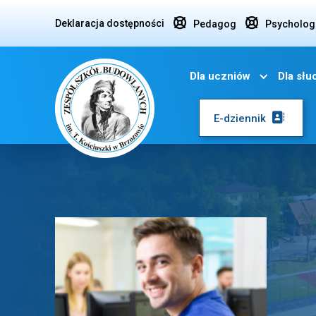


Deklaracja dostępności
Pedagog
Psycholog
Dla uczniów
Dla sł

E-dziennik