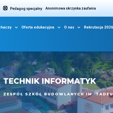

Anonimowa skrzynka zaufania
Pedagog specjalny
uchaczy
Oferta edukacyjna
O nas
Rekrutacja 202
TECHNIK INFORMATYK
ZESPÓŁ SZKÓŁ BUDOWLANYCH IM. TADEU