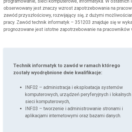
programowanie, sieci komputerowe, informatyka. W ostatnich
obserwowany jest znaczy wzrost zapotrzebowania na pracowni
zawód przyszłościowy, rozwijający się, z dużymi możliwościam
pracy. Zawód technik informatyk – 351203 znajduje się w wy
prognozowane jest istotne zapotrzebowanie na pracowników
Technik informatyk to zawód w ramach którego
zostały wyodrębnione dwie kwalifikacje:
INF.02 – administracja i eksploatacja systemów
komputerowych, urządzeń peryferyjnych i lokalnych
sieci komputerowych,
INF.03 – tworzenie i administrowanie stronami i
aplikacjami internetowymi oraz bazami danych.