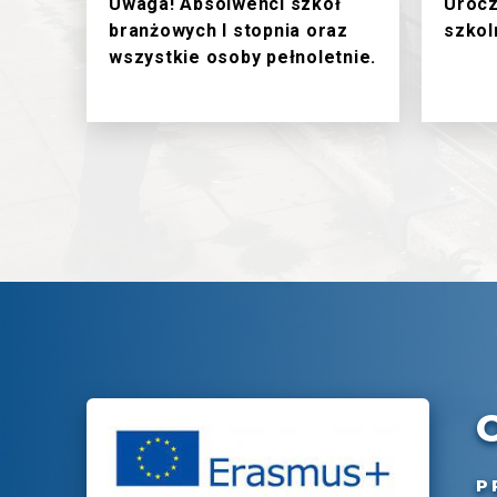
Uwaga! Absolwenci szkół
Urocz
branżowych I stopnia oraz
szkol
wszystkie osoby pełnoletnie.
P