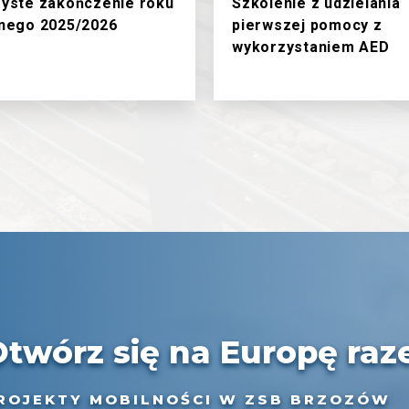
yste zakończenie roku
Szkolenie z udzielania
nego 2025/2026
pierwszej pomocy z
wykorzystaniem AED
Otwórz się na Europę raz
ROJEKTY MOBILNOŚCI W ZSB BRZOZÓW