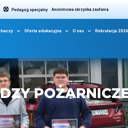

Anonimowa skrzynka zaufania
Pedagog specjalny
uchaczy
Oferta edukacyjna
O nas
Rekrutacja 202
DZY POŻARNICZ