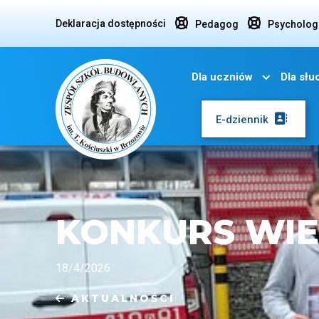


Deklaracja dostępności
Pedagog
Psycholog
Dla uczniów
Dla sł

E-dziennik
KONKURS WIE
18/4/2026
AKTUALNOŚCI
