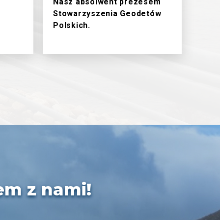
Nasz absolwent prezesem
Stowarzyszenia Geodetów
Polskich.
em z nami!