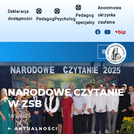

Anonimowa


Deklaracja
skrzynka
Pedagog
dostępności
Pedagog
Psycholog
zaufania
specjalny


NARODOWE CZYTANIE
W ZSB
14/9/2025
AKTUALNOŚCI
