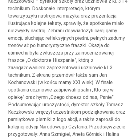
Kaczkowski – dyrektor szkoły oraz uczniowie z kl. 3 i 4
technikum. Doskonałe interpretacje, którym
towarzyszyła nastrojowa muzyka oraz prezentacja
ilustrująca kolejne teksty, sprawiły, że spotkanie miało
niezwykły nastrój. Zebrani doświadczyli całej gamy
emocji, słuchając refleksyjnych pieśni, pełnych zadumy
trenów aż po humorystyczne fraszki. Okazja do
uśmiechu była zwłaszcza przy zainscenizowanej
fraszce „O doktorze Hiszpanie”, którą z
zaangażowaniem zaprezentowali uczniowie kl. 3
technikum. Z ekranu przemówił także sam Jan
Kochanowski (w końcu mamy XXI wiek). W finale
spotkania uczniowie zaśpiewali psalm „Kto się w
opiekę” oraz hymn „Czego chcesz od nas, Panie”.
Podsumowując uroczystość, dyrektor szkoły Tomasz
Kaczkowski wręczył uczestnikom podziękowania oraz
pamiątkowe pierniki z logo akcji, a także zaprosił do
kolejnej edycji Narodowego Czytania. Przedsięwzięcie
przygotowały: Anna Szmigiel, Aneta Górniak i Halina