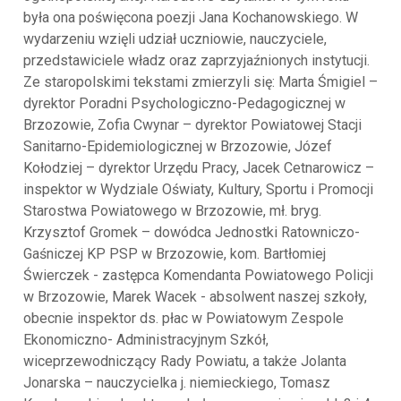
była ona poświęcona poezji Jana Kochanowskiego. W
wydarzeniu wzięli udział uczniowie, nauczyciele,
przedstawiciele władz oraz zaprzyjaźnionych instytucji.
Ze staropolskimi tekstami zmierzyli się: Marta Śmigiel –
dyrektor Poradni Psychologiczno-Pedagogicznej w
Brzozowie, Zofia Cwynar – dyrektor Powiatowej Stacji
Sanitarno-Epidemiologicznej w Brzozowie, Józef
Kołodziej – dyrektor Urzędu Pracy, Jacek Cetnarowicz –
inspektor w Wydziale Oświaty, Kultury, Sportu i Promocji
Starostwa Powiatowego w Brzozowie, mł. bryg.
Krzysztof Gromek – dowódca Jednostki Ratowniczo-
Gaśniczej KP PSP w Brzozowie, kom. Bartłomiej
Świerczek - zastępca Komendanta Powiatowego Policji
w Brzozowie, Marek Wacek - absolwent naszej szkoły,
obecnie inspektor ds. płac w Powiatowym Zespole
Ekonomiczno- Administracyjnym Szkół,
wiceprzewodniczący Rady Powiatu, a także Jolanta
Jonarska – nauczycielka j. niemieckiego, Tomasz