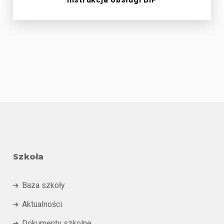
Szkoła
Baza szkoły

Aktualności

Dokumenty szkolne
