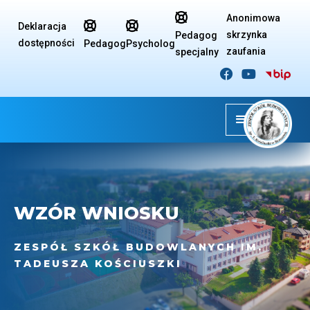

Anonimowa


Deklaracja
skrzynka
Pedagog
dostępności
Pedagog
Psycholog
zaufania
specjalny


WZÓR WNIOSKU
ZESPÓŁ SZKÓŁ BUDOWLANYCH IM.
TADEUSZA KOŚCIUSZKI