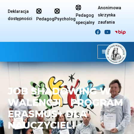

Anonimowa


Deklaracja
skrzynka
Pedagog
dostępności
Pedagog
Psycholog
zaufania
specjalny


JOB SHADOWING W
WALENCJI - PROGRAM
ERASMUS+ DLA
NAUCZYCIELI